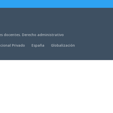
es docentes. Derecho administrativo
cional Privado
España
Globalización