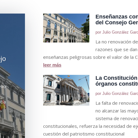
Enseñanzas cons
del Consejo Gen
por
Julio González Gar
La no renovación del
razones que se dan 
enseñanzas peligrosas sobre el valor de la C
jo
leer más
La Constitución
órganos constit
evo
por
Julio González Gar
ncia
La falta de renovaci
no alcanzar las mayo
sistema de renovac
constitucionales, refuerza la necesidad de eje
cuestión del patriotismo constitucional