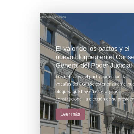
El valor de los pactos y el
nuevo bloqueo en el Conse
General del Poder Judicial
Los defectos del pacto para cubrir las
vocalías del CGPJ se exterioriza en el nu
bloqueo que hay en este órgano
constitucional: la elección de su preside
Leer más