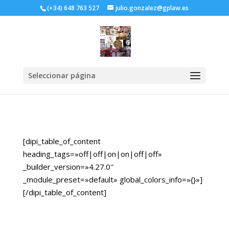
(+34) 648 763 527
julio.gonzalez@gplaw.es
Seleccionar página
[dipi_table_of_content
heading_tags=»off|off|on|on|off|off»
_builder_version=»4.27.0″
_module_preset=»default» global_colors_info=»{}»]
[/dipi_table_of_content]