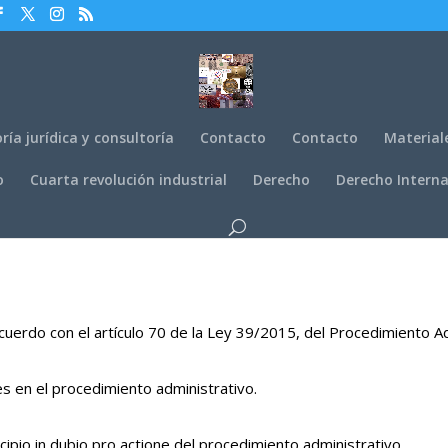
ría jurídica y consultoría
Contacto
Contacto
Material
o
Cuarta revolución industrial
Derecho
Derecho Interna
cuerdo con el artículo 70 de la Ley 39/2015, del Procedimiento 
es en el procedimiento administrativo.
ipio in dubio pro actione del procedimiento administrativo.