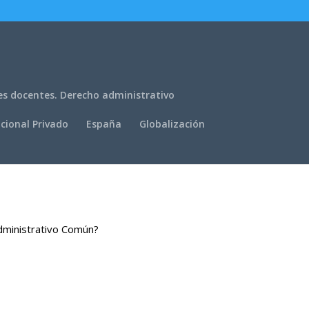
es docentes. Derecho administrativo
cional Privado
España
Globalización
Administrativo Común?