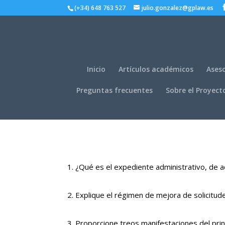
(+34) 648 763 527
julio.gonzalez@gplaw.es
Inicio
Artículos académicos
Aseso
Preguntas frecuentes
Sobre el Proyect
¿Qué es el expediente administrativo, de a
Explique el régimen de mejora de solicitud
Proporcione treos manifestaciones del princ