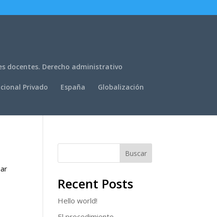
es docentes. Derecho administrativo
cional Privado
España
Globalización
Buscar
zar
Recent Posts
Hello world!
El procedimiento